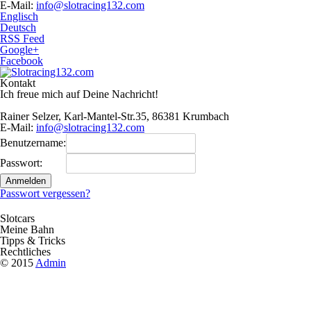
E-Mail:
info@slotracing132.com
Englisch
Deutsch
RSS Feed
Google+
Facebook
Kontakt
Ich freue mich auf Deine Nachricht!
Rainer Selzer, Karl-Mantel-Str.35, 86381 Krumbach
E-Mail:
info@slotracing132.com
Benutzername:
Passwort:
Passwort vergessen?
Slotcars
Meine Bahn
Tipps & Tricks
Rechtliches
© 2015
Admin